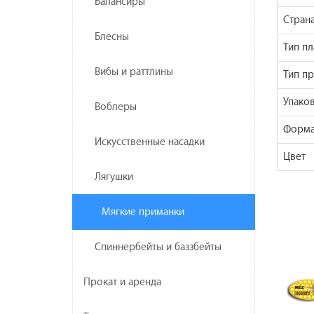
Балансиры
Стран
Блесны
Тип пл
Вибы и раттлины
Тип п
Упаков
Воблеры
Форма
Искусственные насадки
Цвет
Лягушки
Мягкие приманки
Спиннербейты и баззбейты
Прокат и аренда