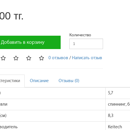
00 тг.
Количество
Добавить в корзину
0 отзывов
/
Написать отзыв
ктеристики
Описание
Отзывы (0)
)
5,7
овли
спиннинг, б
см)
8,3
водитель
Keitech