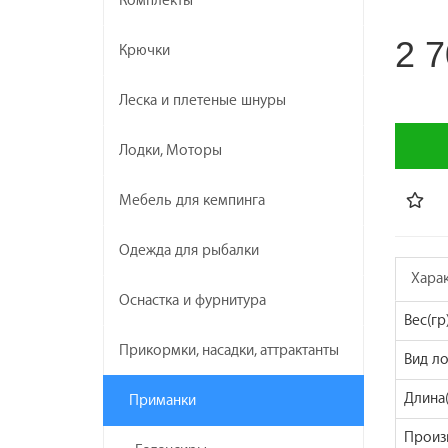
Комплекты
2 7
Крючки
Леска и плетеные шнуры
Лодки, Моторы
Мебель для кемпинга
Одежда для рыбалки
Хара
Оснастка и фурнитура
Вес(гр
Прикормки, насадки, аттрактанты
Вид л
Длина(
Приманки
Произ