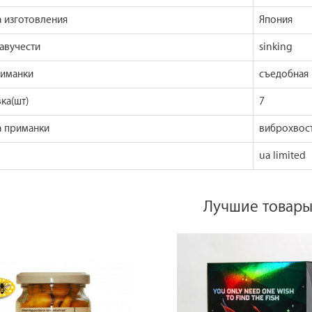
а изготовления
Япония
авучести
sinking
риманки
съедобная 
ка(шт)
7
 приманки
виброхвос
ua limited
Лучшие товар