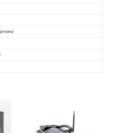
резина
т
ы