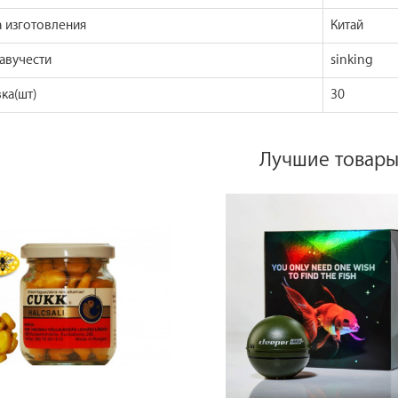
а изготовления
Китай
авучести
sinking
ка(шт)
30
Лучшие товар