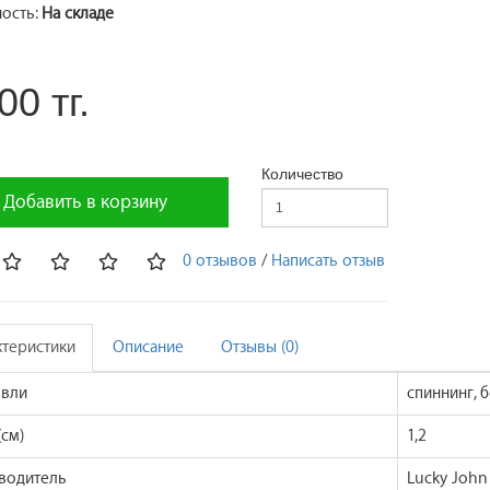
ость:
На складе
00 тг.
Количество
Добавить в корзину
0 отзывов
/
Написать отзыв
ктеристики
Описание
Отзывы (0)
овли
спиннинг, б
см)
1,2
водитель
Lucky John