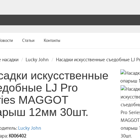
овости
Статьи
Контакты
 насадки
Lucky John
Насадки искусственные съедобные LJ P
садки искусственные
едобные LJ Pro
ries MAGGOT
арыш 12мм 30шт.
одитель:
Lucky John
ара:
K006402