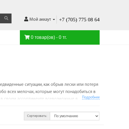
+7 (705) 775 08 64
Мой аккаут
0 товар(ов) - 0 тг.
едвиденные ситуации, как обрыв лески или потеря
обо всех мелочах, которые могут понадобиться в
Подробнее
 в своем ассортименте всевозможные ящики и
приманок, крючков, оснастки и прочих нужных
нужный предмет. Модели таких ящиков
Сортировать:
для приманок или раздвижные многоуровневые
ровать с помощью съемных перегородок. Выбирая