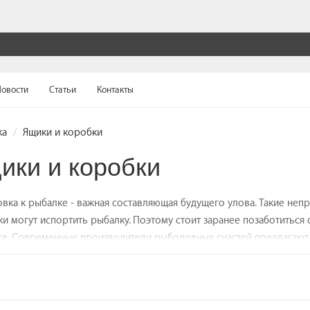
овости
Статьи
Контакты
ка
Ящики и коробки
ики и коробки
вка к рыбалке - важная составляющая будущего улова. Такие непр
и могут испортить рыбалку. Поэтому стоит заранее позаботиться 
е. Современные производители рыболовных снастей предлагают
, которые помогут грамотно организовать хранение и перевозку 
. Продуманное внутреннее пространство поможет быстро найти 
ются своей конструкцией. Они могут иметь выдвижные коробки 
Во многих моделях внутреннее пространство можно трансформи