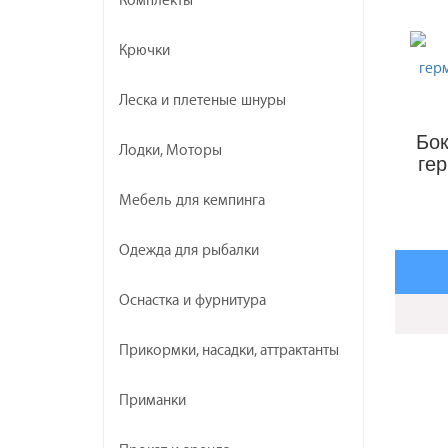
Комплекты
коробку
удобно 
Крючки
существ
выборе 
Леска и плетеные шнуры
использ
Бок
подход
Лодки, Моторы
ге
Мебель для кемпинга
Одежда для рыбалки
Оснастка и фурнитура
Прикормки, насадки, аттрактанты
Приманки