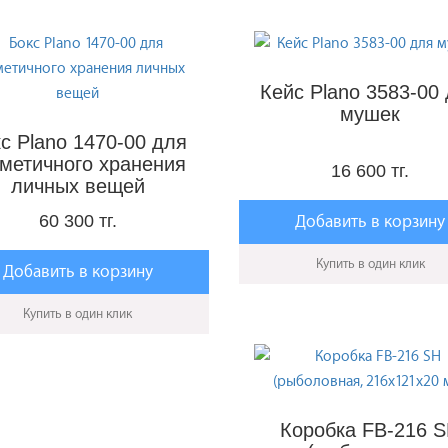
 для снастей, следует учесть такие параметры, как вес, прочность
иметь с собой миниатюрную коробку, которая легко поместится в
уют специализированные ящики. Они изготавливаются из материал
Кейс Plano 3583-00
ящика для зимней ловли стоит найти компромисс между легкостью
мушек
уется как сиденье. Ассортимент как отечественных, так и зарубе
с Plano 1470-00 для
ящую модель для любых потребностей рыболова.
рметичного хранения
16 600 тг.
личных вещей
60 300 тг.
Добавить в корзину
Купить в один клик
Добавить в корзину
Купить в один клик
Коробка FB-216 