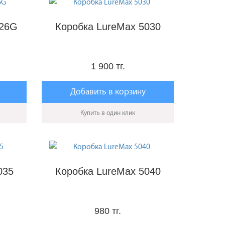
026G
Коробка LureMax 5030
1 900 тг.
Добавить в корзину
Купить в один клик
035
Коробка LureMax 5040
980 тг.