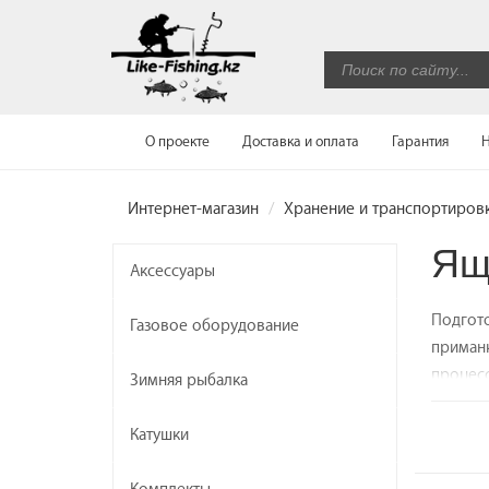
О проекте
Доставка и оплата
Гарантия
Н
Интернет-магазин
Хранение и транспортиров
Ящ
Аксессуары
Подгото
Газовое оборудование
приманк
процесс
Зимняя рыбалка
коробки
мелочей
Катушки
различа
ярусы. 