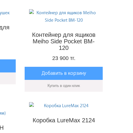
, объем и функциональность. В любом случае, очень
 карман брюк или жилета. Для зимней ловли
ов, устойчивых к низким температурам. При
 для
 и прочностью, так как зачастую такой ящик
Контейнер для ящиков
жных производителей дает возможность выбрать
Meiho Side Pocket BM-
120
23 900 тг.
Добавить в корзину
Купить в один клик
Коробка LureMax 2124
SH