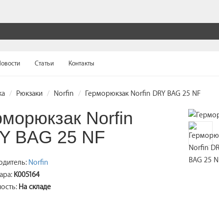
овости
Статьи
Контакты
ка
Рюкзаки
Norfin
Герморюкзак Norfin DRY BAG 25 NF
рморюкзак Norfin
Y BAG 25 NF
одитель:
Norfin
ара:
K005164
ость:
На складе