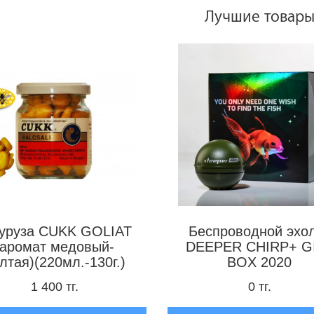
Лучшие товар
куруза CUKK GOLIAT
Беспроводной эхо
(аромат медовый-
DEEPER CHIRP+ G
лтая)(220мл.-130г.)
BOX 2020
1 400 тг.
0 тг.