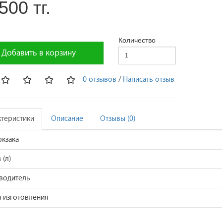
500 тг.
Количество
Добавить в корзину
0 отзывов
/
Написать отзыв
ктеристики
Описание
Отзывы (0)
юкзака
(л)
водитель
а изготовления