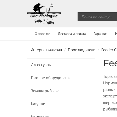
О проекте
Доставка и оплата
Гарантия
Н
Интернет-магазин
Производители
Feeder C
Fe
Аксессуары
Торгова
Газовое оборудование
Нормунд
разных 
Зимняя рыбалка
эксперт
широког
Катушки
рыбалки