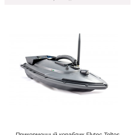
Прикормочный кораблик Flytec Teltos