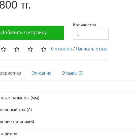
800 тг.
Количество
Добавить в корзину
0 отзывов
/
Написать отзыв
ктеристики
Описание
Отзывы (0)
итные размеры (мм)
альный ток (A)
ение питания(В)
водитель