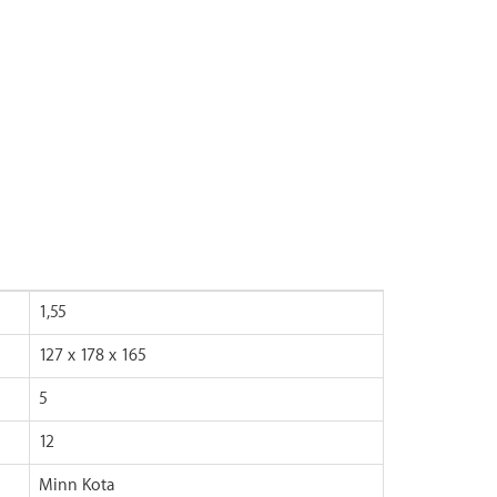
1,55
127 х 178 х 165
5
12
Minn Kota