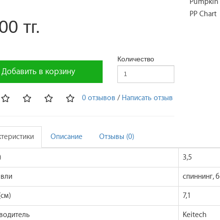
00 тг.
Количество
Добавить в корзину
0 отзывов
/
Написать отзыв
ктеристики
Описание
Отзывы (0)
)
3,5
овли
спиннинг, б
см)
7,1
водитель
Keitech