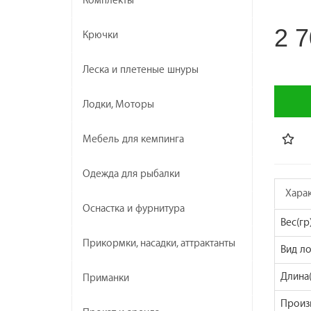
Комплекты
2 7
Крючки
Леска и плетеные шнуры
Лодки, Моторы
Мебель для кемпинга
Одежда для рыбалки
Хара
Оснастка и фурнитура
Вес(гр
Прикормки, насадки, аттрактанты
Вид л
Длина(
Приманки
Произ