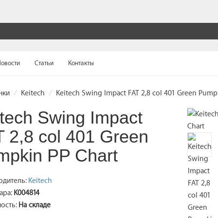
овости
Статьи
Контакты
нки
Keitech
Keitech Swing Impact FAT 2,8 col 401 Green Pump
tech Swing Impact
 2,8 col 401 Green
mpkin PP Chart
одитель:
Keitech
ара:
K004814
ость:
На складе