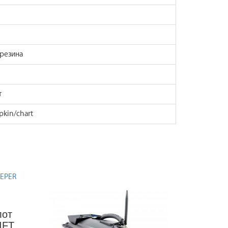
резина
т
kin/chart
ы
лот
IFT