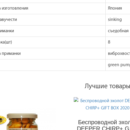
а изготовления
Япония
авучести
sinking
риманки
съедобная 
ка(шт)
8
 приманки
виброхвос
green pump
Лучшие товар
Беспроводной эхо
DEEPER CHIRP+ G