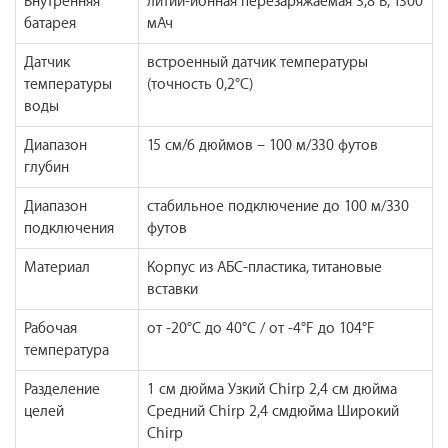
Внутренняя
литий-ионная перезаряжаемая 3,8 В, 1300
батарея
мАч
Датчик
встроенный датчик температуры
температуры
(точность 0,2°C)
воды
Диапазон
15 см/6 дюймов – 100 м/330 футов
глубин
Диапазон
стабильное подключение до 100 м/330
подключения
футов
Материал
Корпус из АБС-пластика, титановые
вставки
Рабочая
от -20°C до 40°C / от -4°F до 104°F
температура
Разделение
1 см дюйма Узкий Chirp 2,4 см дюйма
целей
Средний Chirp 2,4 смдюйма Широкий
Chirp